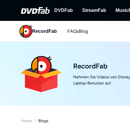
DVDFab
StreamFab
Music
FAQs
Blog
RecordFab
DVDFab
StreamFab
Umfassende Lösungen für DVD/B
Streaming-Videos
ray/UHD.
RecordFab
Nehmen Sie Videos von Disney 
Laptop-Benutzer auf.
Home
/
Blogs