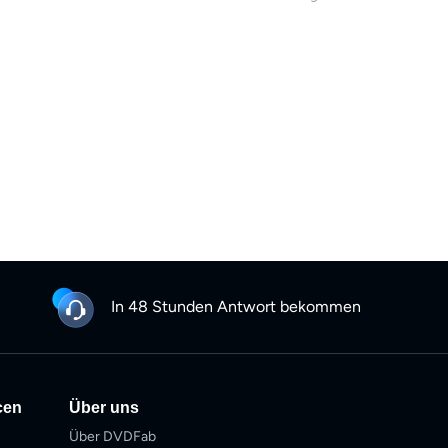
Verarbeitung, um effiziente, 
Kurse und Webinare in akademi
liefern.
In 48 Stunden Antwort bekommen
cen
Über uns
Über DVDFab