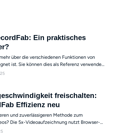
in praktisches
er?
e mehr über die verschiedenen Funktionen von
gnet ist. Sie können dies als Referenz verwenden.
g für Sie hilfreich ist.
025
schwindigkeit freischalten:
dFab Effizienz neu
leren und zuverlässigeren Methode zum
eos? Die 5x-Videoaufzeichnung nutzt Browser-
unigung und fortschrittliche asynchrone
25