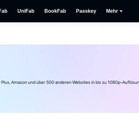
Fab
UniFab
BookFab
Passkey
Mehr
MusicFab
UniFab
BookFab
Passkey
Player
lu-
 herunterladen.
Streaming-Musik herunterladen.
Kl-betriebener Video/Audio Enhancer.
Die ultimative Lösung für E-Books, Mang
DVD/Blu-ray/UHD-Discs
Wiederg
Hörbücher.
lokalem
Recor
Streami
Plus, Amazon und über 500 anderen Websites in bis zu 1080p-Auflösun