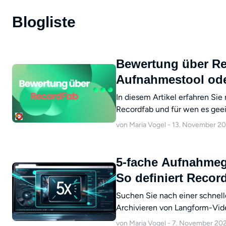
Blogliste
Bewertung über RecordFab: E
Aufnahmestool od
In diesem Artikel erfahren Si
Recordfab und für wen es geei
Wir hoffen, dass diese Bewertun
von Maria Vogel - 13. November 2
5-fache Aufnahmege
So definiert Recor
Suchen Sie nach einer schnel
Archivieren von Langform-Vid
Cache-Erfassung, GPU-Beschle
von Maria Vogel - 7. November 20