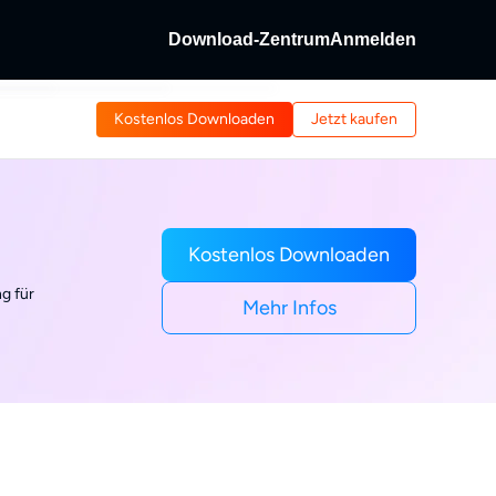
Download-Zentrum
Anmelden
Fab
Kostenlos Downloaden
Jetzt kaufen
as &
 entschlüsseln.
abe von Discs und
/Streaming-Video.
dFab
ng-Videos aufnehmen.
Kostenlos Downloaden
g für
Mehr Infos